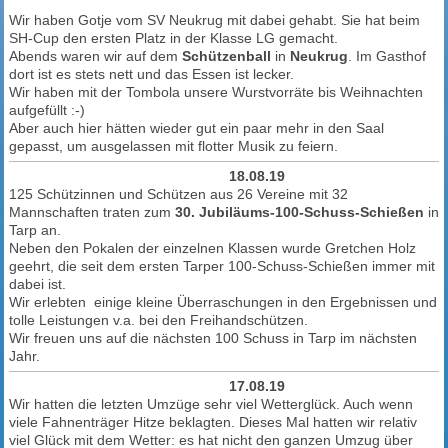
Wir haben Gotje vom SV Neukrug mit dabei gehabt. Sie hat beim
SH-Cup den ersten Platz in der Klasse LG gemacht.
Abends waren wir auf dem
Schützenball
in
Neukrug
. Im Gasthof
dort ist es stets nett und das Essen ist lecker.
Wir haben mit der Tombola unsere Wurstvorräte bis Weihnachten
aufgefüllt :-)
Aber auch hier hätten wieder gut ein paar mehr in den Saal
gepasst, um ausgelassen mit flotter Musik zu feiern.
18.08.19
125 Schützinnen und Schützen aus 26 Vereine mit 32
Mannschaften traten zum
30. Jubiläums-100-Schuss-Schießen
in
Tarp an.
Neben den Pokalen der einzelnen Klassen wurde Gretchen Holz
geehrt, die seit dem ersten Tarper 100-Schuss-Schießen immer mit
dabei ist.
Wir erlebten einige kleine Überraschungen in den Ergebnissen und
tolle Leistungen v.a. bei den Freihandschützen.
Wir freuen uns auf die nächsten 100 Schuss in Tarp im nächsten
Jahr.
17.08.19
Wir hatten die letzten Umzüge sehr viel Wetterglück. Auch wenn
viele Fahnenträger Hitze beklagten. Dieses Mal hatten wir relativ
viel Glück mit dem Wetter: es hat nicht den ganzen Umzug über