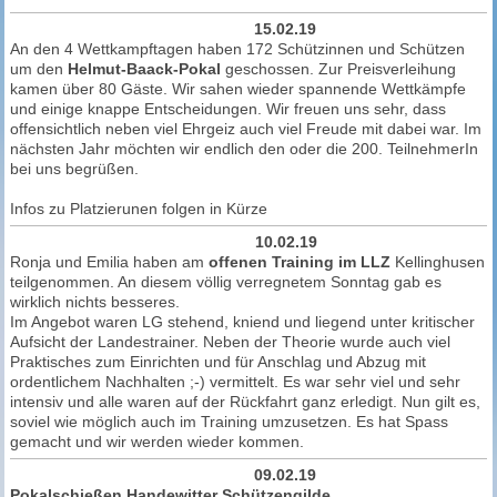
15.02.19
An den 4 Wettkampftagen haben 172 Schützinnen und Schützen
um den
Helmut-Baack-Pokal
geschossen. Zur Preisverleihung
kamen über 80 Gäste. Wir sahen wieder spannende Wettkämpfe
und einige knappe Entscheidungen. Wir freuen uns sehr, dass
offensichtlich neben viel Ehrgeiz auch viel Freude mit dabei war. Im
nächsten Jahr möchten wir endlich den oder die 200. TeilnehmerIn
bei uns begrüßen.
Infos zu Platzierunen folgen in Kürze
10.02.19
Ronja und Emilia haben am
offenen Training im LLZ
Kellinghusen
teilgenommen. An diesem völlig verregnetem Sonntag gab es
wirklich nichts besseres.
Im Angebot waren LG stehend, kniend und liegend unter kritischer
Aufsicht der Landestrainer. Neben der Theorie wurde auch viel
Praktisches zum Einrichten und für Anschlag und Abzug mit
ordentlichem Nachhalten ;-) vermittelt. Es war sehr viel und sehr
intensiv und alle waren auf der Rückfahrt ganz erledigt. Nun gilt es,
soviel wie möglich auch im Training umzusetzen. Es hat Spass
gemacht und wir werden wieder kommen.
09.02.19
Pokalschießen Handewitter Schützengilde