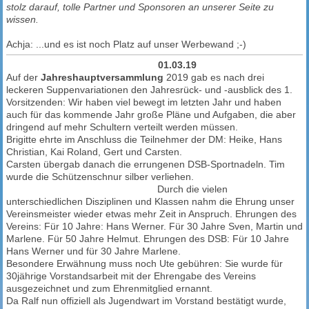
stolz darauf, tolle Partner und Sponsoren an unserer Seite zu
wissen.
Achja: ...und es ist noch Platz auf unser Werbewand ;-)
01.03.19
Auf der
Jahreshauptversammlung
2019 gab es nach drei
leckeren Suppenvariationen den Jahresrück- und -ausblick des 1.
Vorsitzenden: Wir haben viel bewegt im letzten Jahr und haben
auch für das kommende Jahr große Pläne und Aufgaben, die aber
dringend auf mehr Schultern verteilt werden müssen.
Brigitte ehrte im Anschluss die Teilnehmer der DM: Heike, Hans
Christian, Kai Roland, Gert und Carsten.
Carsten übergab danach die errungenen DSB-Sportnadeln. Tim
wurde die Schützenschnur silber verliehen.
Durch die vielen
unterschiedlichen Disziplinen und Klassen nahm die Ehrung unser
Vereinsmeister wieder etwas mehr Zeit in Anspruch. Ehrungen des
Vereins: Für 10 Jahre: Hans Werner. Für 30 Jahre Sven, Martin und
Marlene. Für 50 Jahre Helmut. Ehrungen des DSB: Für 10 Jahre
Hans Werner und für 30 Jahre Marlene.
Besondere Erwähnung muss noch Ute gebühren: Sie wurde für
30jährige Vorstandsarbeit mit der Ehrengabe des Vereins
ausgezeichnet und zum Ehrenmitglied ernannt.
Da Ralf nun offiziell als Jugendwart im Vorstand bestätigt wurde,