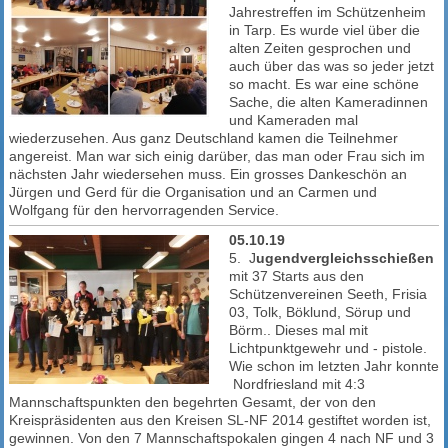
Jahrestreffen im Schützenheim
in Tarp. Es wurde viel über die
alten Zeiten gesprochen und
auch über das was so jeder jetzt
so macht. Es war eine schöne
Sache, die alten Kameradinnen
und Kameraden mal
wiederzusehen. Aus ganz Deutschland kamen die Teilnehmer
angereist. Man war sich einig darüber, das man oder Frau sich im
nächsten Jahr wiedersehen muss. Ein grosses Dankeschön an
Jürgen und Gerd für die Organisation und an Carmen und
Wolfgang für den hervorragenden Service.
05.10.19
5. J
ugendvergleichsschießen
mit 37 Starts aus den
Schützenvereinen Seeth, Frisia
03, Tolk, Böklund, Sörup und
Börm.. Dieses mal mit
Lichtpunktgewehr und - pistole.
Wie schon im letzten Jahr konnte
Nordfriesland mit 4:3
Mannschaftspunkten den begehrten Gesamt, der von den
Kreispräsidenten aus den Kreisen SL-NF 2014 gestiftet worden ist,
gewinnen. Von den 7 Mannschaftspokalen gingen 4 nach NF und 3