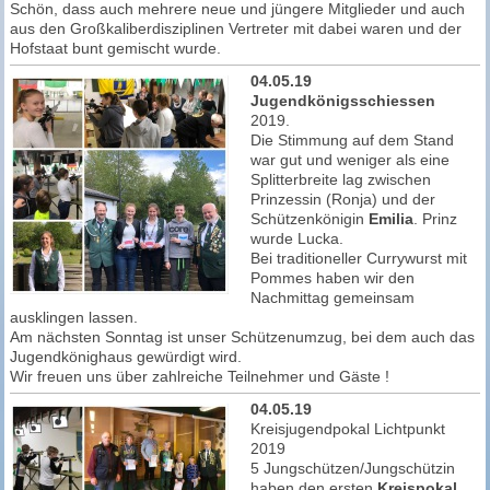
Schön, dass auch mehrere neue und jüngere Mitglieder und auch
aus den Großkaliberdisziplinen Vertreter mit dabei waren und der
Hofstaat bunt gemischt wurde.
04.05.19
Jugendkönigsschiessen
2019.
Die Stimmung auf dem Stand
war gut und weniger als eine
Splitterbreite lag zwischen
Prinzessin (Ronja) und der
Schützenkönigin
Emilia
. Prinz
wurde Lucka.
Bei traditioneller Currywurst mit
Pommes haben wir den
Nachmittag gemeinsam
ausklingen lassen.
Am nächsten Sonntag ist unser Schützenumzug, bei dem auch das
Jugendkönighaus gewürdigt wird.
Wir freuen uns über zahlreiche Teilnehmer und Gäste !
04.05.19
Kreisjugendpokal Lichtpunkt
2019
5 Jungschützen/Jungschützin
haben den ersten
Kreispokal