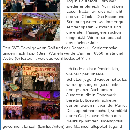
Tag in
Feldstedt
. Tarp war
wieder erfolgreich. Nur mit den
Losen hatten wir diesmal nicht
soo viel Glück... Das Essen und
Stimmung waren wie immer gut.
Auf der späten Rückfahrt sind
die ersten Passagieren schon
eingenickt. Wir freuen uns auf
das nächste Jahr.
Den SVF-Pokal gewann Ralf und der Damen- u. Seniorenpokal
gingen nach Tarp. (Beim Würfeln wurde Carmen (6350) erste und
Wotre (0) lezter, ... was das wohl bedeutet ?! :-)
Ich finde es ist offensichtlich,
wieviel Spaß unsere
Schützenjugend wieder hatte. Es
wurde gesungen, geschunkelt
und getanzt. Auch unsere
Jüngsten, die in Dänemark
bereits Luftgewehr schießen
dürfen, waren mit von der Partie.
Die Jugendmannschaft, verstärkt
durch Gotje -ausgeliehen aus
Neukrug- hat den Jugendpokal
gewonnen. Einzel- (Emilia, Anton) und Mannschaftspokal Jugend