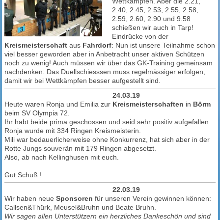
Wettkämpfen. Aber die 2.21,
2.40, 2.45, 2.53, 2.55, 2.58,
2.59, 2.60, 2.90 und 9.58
schießen wir auch in Tarp!
Eindrücke von der
Kreismeisterschaft
aus
Fahrdorf
: Nun ist unsere Teilnahme schon
viel besser geworden aber in Anbetracht unser aktiven Schützen
noch zu wenig! Auch müssen wir über das GK-Training gemeinsam
nachdenken: Das Duellschiesssen muss regelmässiger erfolgen,
damit wir bei Wettkämpfen besser aufgestellt sind.
24.03.19
Heute waren Ronja und Emilia zur
Kreismeisterschaften
in
Börm
beim SV Olympia 72.
Ihr habt beide prima geschossen und seid sehr positiv aufgefallen.
Ronja wurde mit 334 Ringen Kreismeisterin.
Mili war bedauerlicherweise ohne Konkurrenz, hat sich aber in der
Rotte Jungs souverän mit 179 Ringen abgesetzt.
Also, ab nach Kellinghusen mit euch.
Gut Schuß !
22.03.19
Wir haben neue
Sponsoren
für unseren Verein gewinnen können:
Callsen&Thürk, Meusel&Bruhn und Beate Bruhn.
Wir sagen allen Unterstützern ein herzliches Dankeschön und sind