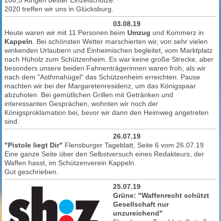
208,5 Ringen bester Einzelschütze.
2020 treffen wir uns in Glücksburg.
03.08.19
Heute waren wir mit 11 Personen beim
Umzug
und Kommerz in
Kappeln
. Bei schönsten Wetter marschierten wir, von sehr vielen
winkenden Urlaubern und Einheimischen begleitet, vom Marktplatz
nach Hüholz zum Schützenheim. Es war keine große Strecke, aber
besonders unsere beiden Fahnenträgerinnen waren froh, als wir
nach dem "Asthmahügel" das Schützenheim erreichten. Pause
machten wir bei der Margaretenresidenz, um das Königspaar
abzuholen. Bei gemütlichen Grillen mit Getränken und
interessanten Gesprächen, wohnten wir noch der
Königsproklamation bei, bevor wir dann den Heimweg angetreten
sind.
26.07.19
"Pistole liegt Dir"
Flensburger Tageblatt, Seite 6 vom 26.07.19
Eine ganze Seite über den Selbstversuch eines Redakteurs, der
Waffen hasst, im Schützenverein Kappeln.
Gut geschrieben.
25.07.19
Grüne: "Waffenrecht schützt
Gesellschaft nur
unzureichend"