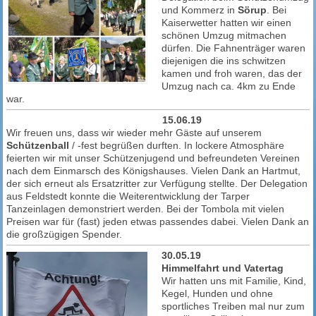
und Kommerz in
Sörup
. Bei
Kaiserwetter hatten wir einen
schönen Umzug mitmachen
dürfen. Die Fahnenträger waren
diejenigen die ins schwitzen
kamen und froh waren, das der
Umzug nach ca. 4km zu Ende
war.
15.06.19
Wir freuen uns, dass wir wieder mehr Gäste auf unserem
Schützenball
/ -fest begrüßen durften. In lockere Atmosphäre
feierten wir mit unser Schützenjugend und befreundeten Vereinen
nach dem Einmarsch des Königshauses. Vielen Dank an Hartmut,
der sich erneut als Ersatzritter zur Verfügung stellte. Der Delegation
aus Feldstedt konnte die Weiterentwicklung der Tarper
Tanzeinlagen demonstriert werden. Bei der Tombola mit vielen
Preisen war für (fast) jeden etwas passendes dabei. Vielen Dank an
die großzügigen Spender.
30.05.19
Himmelfahrt und Vatertag
Wir hatten uns mit Familie, Kind,
Kegel, Hunden und ohne
sportliches Treiben mal nur zum