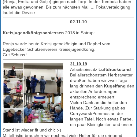
(Ronja, Emilia und Gotje) gingen nach Tarp. In der Tombola haben
alle etwas gewonnen. Bis zum nächsten Mal, ... Pokalverteidigung
lautet die Devise.
02.11.10
Kreisjugendkönigsschiessen
2018 in Satrup:
Ronja wurde heute Kreisjugendkönigin und Raphel vom
Eggebecker Schützenverein Kreisejugendkönig.
Gut Schuss !
31.10.19
Arbeitseinsatz
Luftdruckstand
:
Bei allerschönstem Herbstwetter
draußen haben wir zwei Tage
lang drinnen den
Kugelfang
den
aktuellen Anforderungen
entsprechend erneuert.
Vielen Dank an die helfenden
Hände. Zur Stärkung gab es
Currywurst/Pommes an der
langen Tafel. Noch etwas Farbe,
ein paar Kleinigkeiten und unser
Stand ist wieder fit und chic :-) .
Mittelfristig brauchen wir nochmal viele Helfer für die dringend