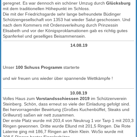
geregnet. Es war dennoch ein schöner Umzug durch
Glücksburg
mit dem traditionellen Höhepunkt im Schloss.
Die mit der Friedrichsgarde sehr lange befreundete Büdinger
Schützengesellschaft von 1353 hat wieder Salut geschossen. Und
nach dem Kommers mit Ordensverleihung durch Prinzessin
Elisabeth und vor der Königsproklamationen gab es richtig gutes
Spanferkel und geselliges Beisammensein.
14.08.19
Unser
100 Schuss Programm
starterte
und wir freuen uns wieder über spannende Wettkämpfe !
10.08.19
Volles Haus zum
Vorstandsschiessen 2019
im Schützenverein
Steinberg. Schön, dass erneut so viele der Einladung gefolgt sind.
Bei hervorragender Bewirtung (Großes Kuchenbüffet, Steaks und
Grillwurst) saßen wir nett zusammen.
Der erste Platz wurde mit 203,4 von Neukrug 1 vor Tarp 1 mit 203,3
Ringen gewonnen. Dritte wurde Ellund mit 201,5 Ringen. Die Rote
Laterne ging mit 186,7 Ringen an Klein Klein. WoSo wurde mit