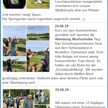
Leuchtpunktvisier ausgestattet,
orientieren sich unsere
Wettkämpfe eher am Plinken
und machen riesig Spass.
Die Sportgeräte waren irgendwie ungerecht verteilt ;–)
24.06.19
Kurz vor den Sommerferien
gründete sich spontan die
Abteilung Wurfscheibe
Tarp.
Das Gründungsschiessen fand
auf dem Schiessstand in
Bredebro, Dänemark statt. Eine
tolle Anlage mit einem wenig
frequentierten Trap-Stand. So
hatten wir viel Ruhe für die
„Grundausbildung“.
Wir wurden
dabei durch Waffen-Nord
großzügig unterstützt. Vielleicht wäre eine Vereins-Flinte auch mal
eine Überlegung wert.
23.06.19
Wir waren mit einer 12 köpfigen
Delegation beim Schützenumzug