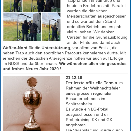
Tarp
fanden in Vamdrup und
heute in Bredebro statt. Parallel
wurden die dänsichen
Meisterschaften ausgeschossen
und so war auf dem Stand
ordentlich Betrieb und es gab
viel zu sehen. Wir danken
Carsten für die Grundausbildung
an der Flinte und damit auch
Waffen-Nord
für die
Unterstützung
, vor allem von Emilia, die
neben Trap auch den sportlichen Parcours kennelernen durfte. Mit
erreichen der deutschen Altersgrenze hoffen wir auch auf Erfolge
im NDSB und darüber hinaus.
Wir wünschen allen ein gesundes
und frohes Neues Jahr 2020 !
21.12.19
Der
letzte offizielle Termin
im
Rahmen der Weihnachtsfeier
eines grossen regionalen
Busunternehmens im
Schützenheim.
Es wurde ein LG-Pokal
ausgeschossen und ein
Probetraining KK und GK
angeboten.
Die Veranstaltung wurde durch