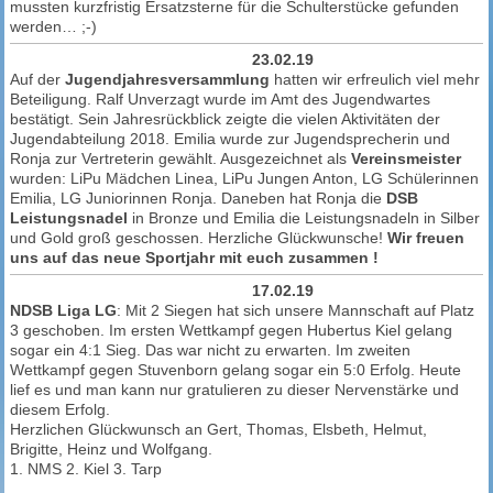
mussten kurzfristig Ersatzsterne für die Schulterstücke gefunden
werden… ;-)
23.02.19
Auf der
Jugendjahresversammlung
hatten wir erfreulich viel mehr
Beteiligung. Ralf Unverzagt wurde im Amt des Jugendwartes
bestätigt. Sein Jahresrückblick zeigte die vielen Aktivitäten der
Jugendabteilung 2018. Emilia wurde zur Jugendsprecherin und
Ronja zur Vertreterin gewählt. Ausgezeichnet als
Vereinsmeister
wurden: LiPu Mädchen Linea, LiPu Jungen Anton, LG Schülerinnen
Emilia, LG Juniorinnen Ronja. Daneben hat Ronja die
DSB
Leistungsnadel
in Bronze und Emilia die Leistungsnadeln in Silber
und Gold groß geschossen. Herzliche Glückwunsche!
Wir freuen
uns auf das neue Sportjahr mit euch zusammen !
17.02.19
NDSB Liga LG
: Mit 2 Siegen hat sich unsere Mannschaft auf Platz
3 geschoben. Im ersten Wettkampf gegen Hubertus Kiel gelang
sogar ein 4:1 Sieg. Das war nicht zu erwarten. Im zweiten
Wettkampf gegen Stuvenborn gelang sogar ein 5:0 Erfolg. Heute
lief es und man kann nur gratulieren zu dieser Nervenstärke und
diesem Erfolg.
Herzlichen Glückwunsch an Gert, Thomas, Elsbeth, Helmut,
Brigitte, Heinz und Wolfgang.
1. NMS 2. Kiel 3. Tarp