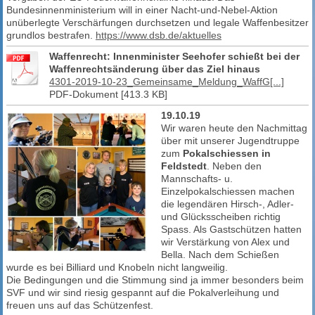
Bundesinnenministerium will in einer Nacht-und-Nebel-Aktion
unüberlegte Verschärfungen durchsetzen und legale Waffenbesitzer
grundlos bestrafen.
https://www.dsb.de/aktuelles
Waffenrecht: Innenminister Seehofer schießt bei der
Waffenrechtsänderung über das Ziel hinaus
4301-2019-10-23_Gemeinsame_Meldung_WaffG[...]
PDF-Dokument [413.3 KB]
19.10.19
Wir waren heute den Nachmittag
über mit unserer Jugendtruppe
zum
Pokalschiessen in
Feldstedt
. Neben den
Mannschafts- u.
Einzelpokalschiessen machen
die legendären Hirsch-, Adler-
und Glücksscheiben richtig
Spass. Als Gastschützen hatten
wir Verstärkung von Alex und
Bella. Nach dem Schießen
wurde es bei Billiard und Knobeln nicht langweilig.
Die Bedingungen und die Stimmung sind ja immer besonders beim
SVF und wir sind riesig gespannt auf die Pokalverleihung und
freuen uns auf das Schützenfest.