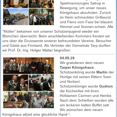
Spielmannszuges Satrup in
Bewegung, um unser neues
Königshaus abzuholen. Zurück
im Heim schmeckten Grillwurst
und Flens vom Fass bei blauem
Himmel und Sonnen-schein. Alle
"Mütter" bekamen von unserer Schützenjugend wieder ein
Blümchen überreicht. Beim anschließenden Kommers freuten wir
uns über die Grussworte unserer befreundeten Vereine, Besucher
und Gäste aus Finnland.
Als Vertreter der Gemeinde Tarp durften
wir
Prof. Dr.-Ing. Holger Watter
begrüßen.
04.05.19
Wir gratulieren dem neuen
Tarper Königshaus
:
Schützenkönig wurde
Martin
der
Hurtige mit seinen Rittern Sven
und Norbert.
Schützenkönigin wurde
Gudrun
die Küchenfee mit ihren
Hofdamen Carmen und Heinke.
Nach dem Schießen wurden alle
am leckeren kalten Buffet satt.
Wir wünschen dem neuen
Königshaus allzeit eine glückliche Hand !