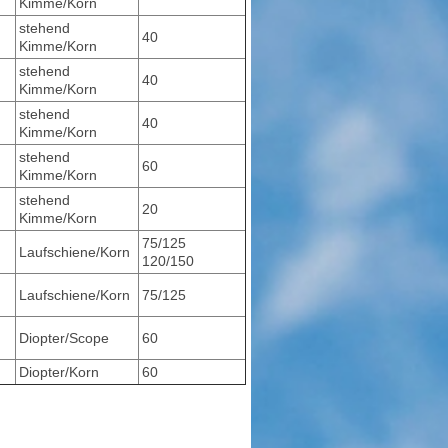
Kimme/Korn
stehend
40
Kimme/Korn
stehend
40
Kimme/Korn
stehend
40
Kimme/Korn
stehend
60
Kimme/Korn
stehend
20
Kimme/Korn
75/125
Laufschiene/Korn
120/150
Laufschiene/Korn
75/125
Diopter/Scope
60
Diopter/Korn
60