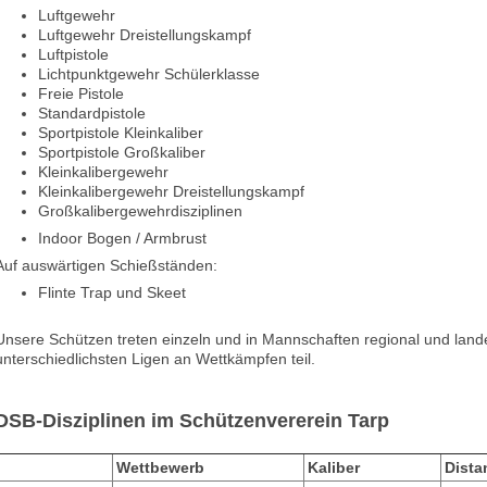
Luftgewehr
Luftgewehr Dreistellungskampf
Luftpistole
Lichtpunktgewehr Schülerklasse
Freie Pistole
Standardpistole
Sportpistole Kleinkaliber
Sportpistole Großkaliber
Kleinkalibergewehr
Kleinkalibergewehr Dreistellungskampf
Großkalibergewehrdisziplinen
Indoor Bogen / Armbrust
Auf auswärtigen Schießständen:
Flinte Trap und Skeet
Unsere Schützen treten einzeln und in Mannschaften regional und lan
unterschiedlichsten Ligen an Wettkämpfen teil.
DSB-Disziplinen im Schützenvererein Tarp
Wettbewerb
Kaliber
Dista