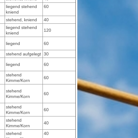
liegend stehend
60
kniend
stehend, kniend
40
liegend stehend
120
kniend
liegend
60
stehend aufgelegt
30
liegend
60
stehend
60
Kimme/Korn
stehend
60
Kimme/Korn
stehend
60
Kimme/Korn
stehend
40
Kimme/Korn
stehend
40