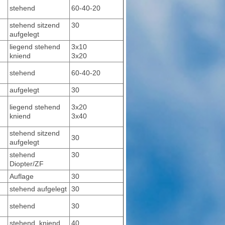
stehend
60-40-20
stehend sitzend
30
aufgelegt
liegend stehend
3x10
kniend
3x20
stehend
60-40-20
aufgelegt
30
liegend stehend
3x20
kniend
3x40
stehend sitzend
30
aufgelegt
stehend
30
Diopter/ZF
Auflage
30
stehend aufgelegt
30
stehend
30
stehend, kniend
40