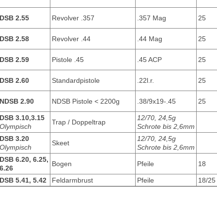
DSB 2.55
Revolver .357
.357 Mag
25
DSB 2.58
Revolver .44
.44 Mag
25
DSB 2.59
Pistole .45
.45 ACP
25
DSB 2.60
Standardpistole
.22l.r.
25
NDSB 2.90
NDSB Pistole < 2200g
.38/9x19-.45
25
DSB 3.10,3.15
12/70, 24,5g
Trap / Doppeltrap
Olympisch
Schrote bis 2,6mm
DSB 3.20
12/70, 24,5g
Skeet
Olympisch
Schrote bis 2,6mm
DSB 6.20, 6.25,
Bogen
Pfeile
18
6.26
DSB 5.41, 5.42
Feldarmbrust
Pfeile
18/25