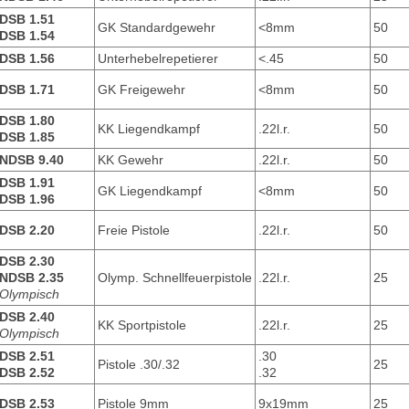
DSB 1.51
GK Standardgewehr
<8mm
50
DSB 1.54
DSB 1.56
Unterhebelrepetierer
<.45
50
DSB 1.71
GK Freigewehr
<8mm
50
DSB 1.80
KK Liegendkampf
.22l.r.
50
DSB 1.85
NDSB 9.40
KK Gewehr
.22l.r.
50
DSB 1.91
GK Liegendkampf
<8mm
50
DSB 1.96
DSB 2.20
Freie Pistole
.22l.r.
50
DSB 2.30
NDSB 2.35
Olymp. Schnellfeuerpistole
.22l.r.
25
Olympisch
DSB 2.40
KK Sportpistole
.22l.r.
25
Olympisch
DSB 2.51
.30
Pistole .30/.32
25
DSB 2.52
.32
DSB 2.53
Pistole 9mm
9x19mm
25