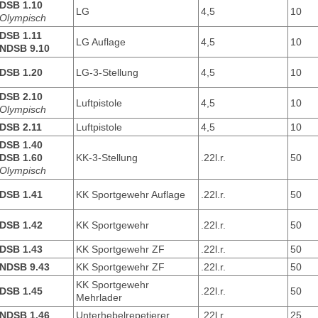
DSB 1.10
LG
4,5
10
Olympisch
DSB 1.11
LG Auflage
4,5
10
NDSB 9.10
DSB 1.20
LG-3-Stellung
4,5
10
DSB 2.10
Luftpistole
4,5
10
Olympisch
DSB 2.11
Luftpistole
4,5
10
DSB 1.40
DSB 1.60
KK-3-Stellung
.22l.r.
50
Olympisch
DSB 1.41
KK Sportgewehr Auflage
.22l.r.
50
DSB 1.42
KK Sportgewehr
.22l.r.
50
DSB 1.43
KK Sportgewehr ZF
.22l.r.
50
NDSB 9.43
KK Sportgewehr ZF
.22l.r.
50
KK Sportgewehr
DSB 1.45
.22l.r.
50
Mehrlader
NDSB 1.46
Unterhebelrepetierer
.22l.r.
25